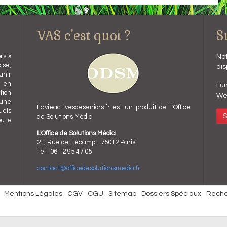
VAS c'est quoi ?
S
rs »
Not
ise,
dis
unir
l en
Lun
ion
We
 une
Lavieactivesdeseniors.fr est un produit de L'Office
uels
S
de Solutions Média
oute
L'Office de Solutions Média
21, Rue de Fécamp - 75012 Paris
Tél : 06 12 95 47 05
contact@officedesolutionsmedia.fr
Mentions Légales
CGV
CGU
Sitemap
Dossiers Spéciaux
Rech