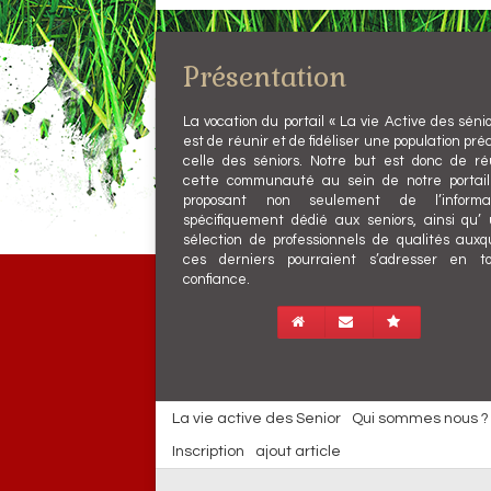
Présentation
La vocation du portail « La vie Active des sénio
est de réunir et de fidéliser une population préc
celle des séniors. Notre but est donc de ré
cette communauté au sein de notre portai
proposant non seulement de l’informat
spécifiquement dédié aux seniors, ainsi qu’
sélection de professionnels de qualités auxq
ces derniers pourraient s’adresser en t
confiance.
La vie active des Senior
Qui sommes nous ?
Inscription
ajout article