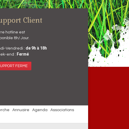
upport Client
re hotline est
ponible 8h/ Jour.
de 9h à 18h
di-Vendredi :
Fermé
ek-end :
UPPORT FERME
erche
Annuaire
Agenda
Associations