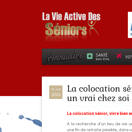
SANTÉ
VO
BIEN-ÊTRE
La colocation sé
19 Juil
2022
un vrai chez soi 
La colocation sénior, vivre bien e
À la recherche d’un lieu de vie u
une fin de retraite paisible, dan