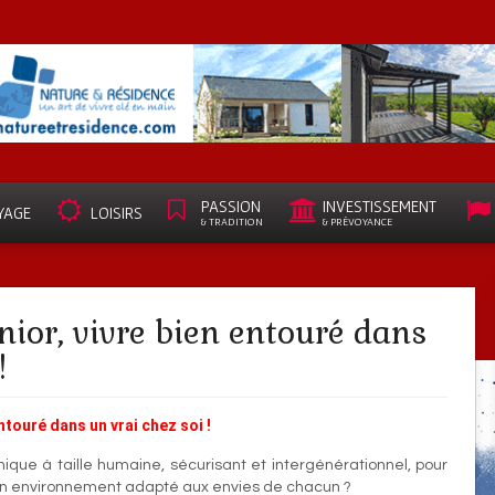
PASSION
INVESTISSEMENT
YAGE
LOISIRS
& TRADITION
& PRÉVOYANCE
nior, vivre bien entouré dans
!
ntouré dans un vrai chez soi !
nique à taille humaine, sécurisant et intergénérationnel, pour
s un environnement adapté aux envies de chacun ?