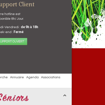
upport Client
re hotline est
ponible 8h/ Jour.
de 9h à 18h
di-Vendredi :
Fermé
ek-end :
UPPORT OUVERT
erche
Annuaire
Agenda
Associations