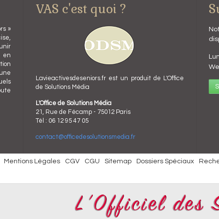
VAS c'est quoi ?
S
rs »
Not
ise,
dis
unir
l en
Lun
ion
We
 une
Lavieactivesdeseniors.fr est un produit de L'Office
uels
S
de Solutions Média
oute
L'Office de Solutions Média
21, Rue de Fécamp - 75012 Paris
Tél : 06 12 95 47 05
contact@officedesolutionsmedia.fr
Mentions Légales
CGV
CGU
Sitemap
Dossiers Spéciaux
Rech