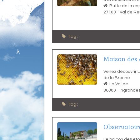
Butte de la c
27100
-
Val de Reu
Tag :
Maison des 
Venez découvrir L
de la Brenne
La Vallée
36300
-
Ingrande
Tag :
Observatoir
Le balcon des étoi