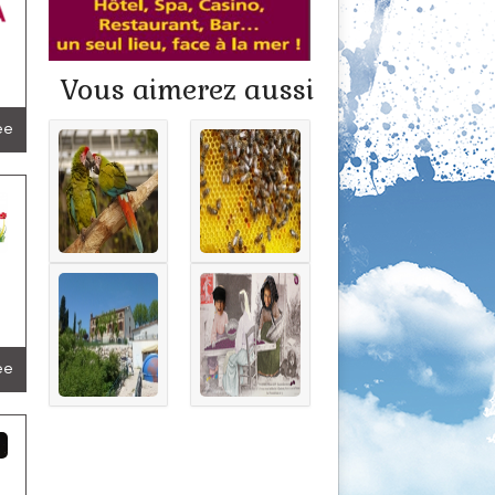
Vous aimerez aussi
lée
lée