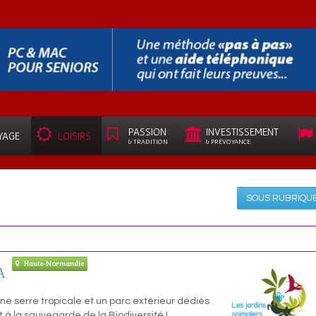
PASSION
INVESTISSEMENT
YAGE
LOISIRS
& TRADITION
& PRÉVOYANCE
SOUS RUBRIQU
Haute-Normandie
A
ne serre tropicale et un parc extérieur dédiés
 à la sauvegarde de la Biodiversité !