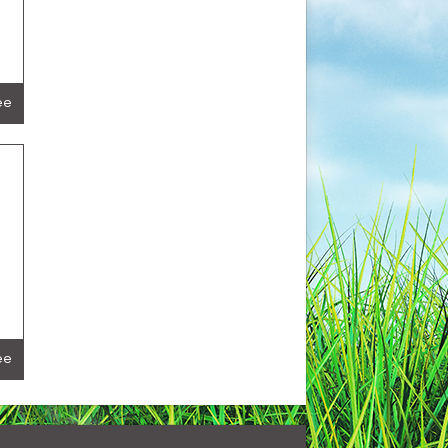
lée
lée