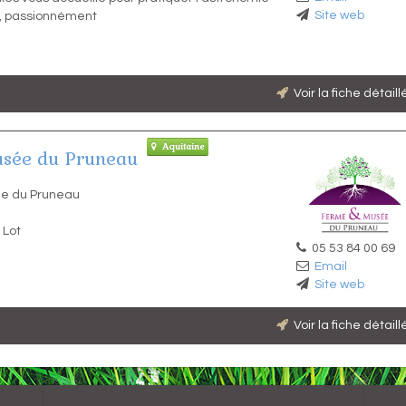
Site web
, passionnément
Voir la fiche détail
Aquitaine
usée du Pruneau
ée du Pruneau
 Lot
05 53 84 00 69
Email
Site web
Voir la fiche détail