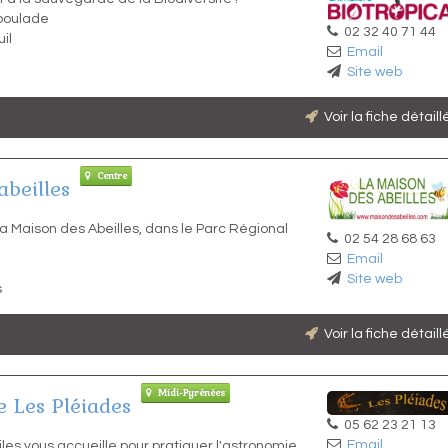
apoulade
02 32 40 71 44
il
Email
Site web
Voir la fiche détail
Centre
abeilles
a Maison des Abeilles, dans le Parc Régional
02 54 28 68 63
Email
Site web
s
Voir la fiche détail
Midi-Pyrénées
e Les Pléiades
05 62 23 21 13
Email
les vous accueille pour pratiquer l'astronomie