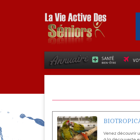
SANTÉ
VO
BIEN-ÊTRE
BIOTROPIC
Venez découvrir u
à la découverte et