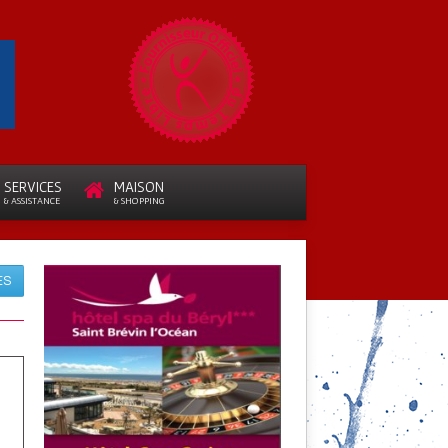
SERVICES
MAISON
& ASSISTANCE
& SHOPPING
ES