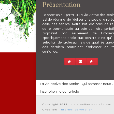
Présentation
La vocation du portail « La vie Active des sénio
est de réunir et de fidéliser une population préc
celle des séniors. Notre but est donc de ré
cette communauté au sein de notre portai
proposant non seulement de l’informat
spécifiquement dédié aux seniors, ainsi qu’
sélection de professionnels de qualités auxq
ces derniers pourraient s’adresser en t
confiance.
La vie active des Senior
Qui sommes nous ?
Inscription
ajout article
Copyright 2015 La vie active des séniors
Création :
Internet conception