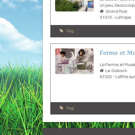
un peu, beaucoup
Grand Rue
31310
-
Latrape
Tag :
Ferme et M
La Ferme et Mus
Le Gabach
47320
-
Lafitte sur
Tag :