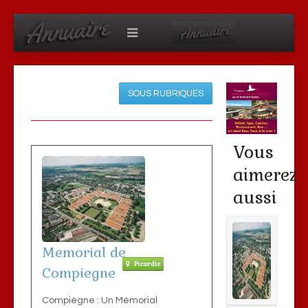
SOUS RUBRIQUES
Vous
aimerez
aussi
Memorial de
Picardie
Compiegne
Compiègne : Un Mémorial