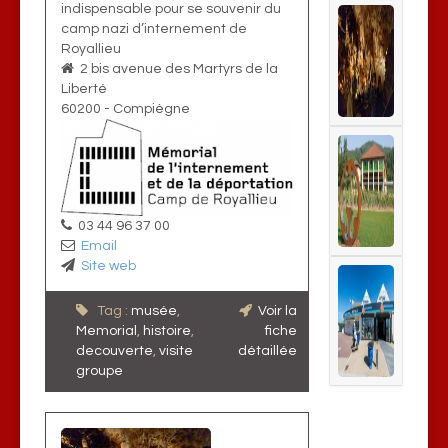
indispensable pour se souvenir du
camp nazi d’internement de
Royallieu
2 bis avenue des Martyrs de la
Liberté
60200
-
Compiègne
03 44 96 37 00
Email
Site web
Tag :
musée
,
Voir la
Memorial
,
histoire
,
fiche
decouverte
,
visite
détaillée
groupe