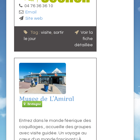
04 76 36 36 10
Email
Site web
Tag :
visite
,
sortir
Voir la
le jour
fiche
détaillée
Musee de L'Amiral
Bretagne
Entrez dans le monde féerique des
coquillages , accueille des groupes
avec visite guidée. Un voyage au
cœur d'un monde fascinant ! À