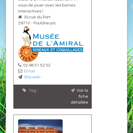
vous de jouer avec les bornes
interactives !
30,rue du Port
29710
-
Pouldreuzic
02.98.51.52.52
Email
Site web
Tag :
Voir la
fiche
détaillée