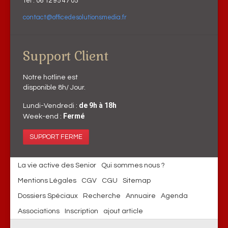
Tél : 06 12 95 47 05
contact@officedesolutionsmedia.fr
Support Client
Notre hotline est
disponible 8h/ Jour.
de 9h à 18h
Lundi-Vendredi :
Fermé
Week-end :
SUPPORT FERME
La vie active des Senior
Qui sommes nous ?
Mentions Légales
CGV
CGU
Sitemap
Dossiers Spéciaux
Recherche
Annuaire
Agenda
Associations
Inscription
ajout article