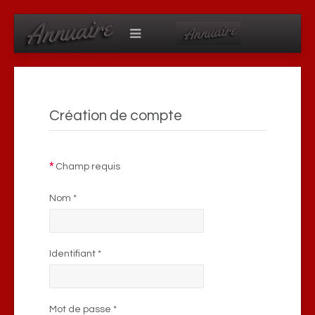
Création de compte
*
Champ requis
Nom
*
Identifiant
*
Mot de passe
*