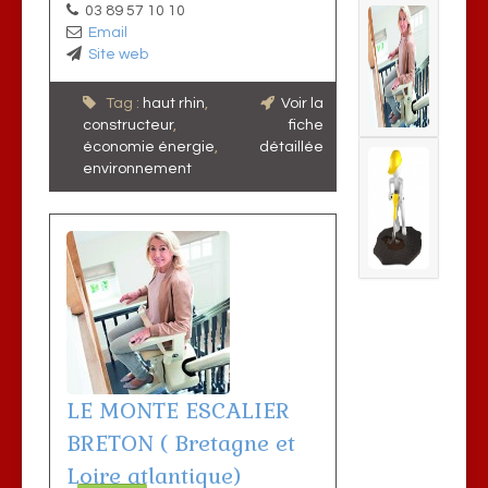
03 89 57 10 10
Email
Site web
Tag :
haut rhin
,
Voir la
constructeur
,
fiche
économie énergie
,
détaillée
environnement
LE MONTE ESCALIER
BRETON ( Bretagne et
Loire atlantique)