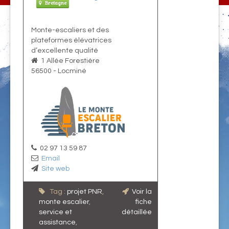
Bretagne
Monte-escaliers et des
plateformes élévatrices
d’excellente qualité
1 Allée Forestière
56500
-
Locminé
02 97 13 59 87
Email
Site web
Tag :
projet PNR
,
Voir la
monte escalier
,
fiche
service et
détaillée
assistance
,