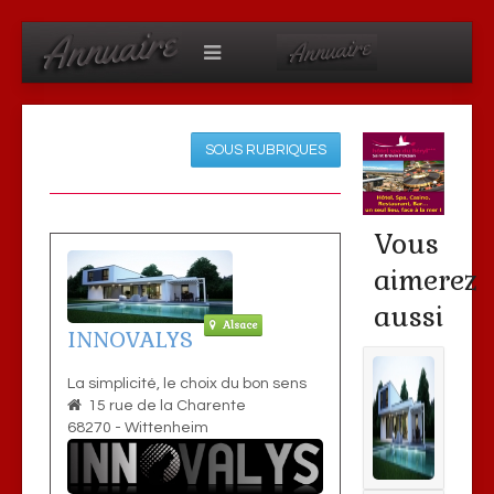
SOUS RUBRIQUES
Vous
aimerez
aussi
Alsace
INNOVALYS
La simplicité, le choix du bon sens
15 rue de la Charente
68270
-
Wittenheim