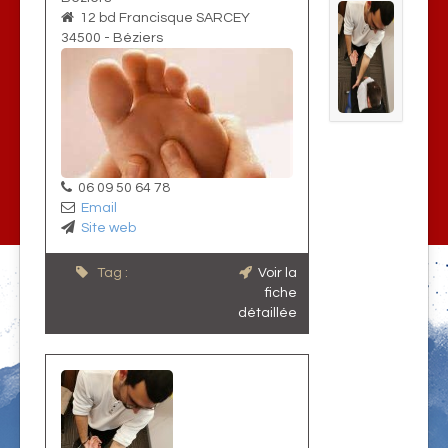
12 bd Francisque SARCEY
34500
-
Béziers
06 09 50 64 78
Email
Site web
Tag :
Voir la
fiche
détaillée