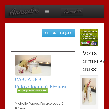
SOUS RUBRIQUES
Vous
aimerez
aussi
CASCADE'S
Relaxologue à Béziers
Languedoc-Roussillon
Michelle Pagés, Relaxologue à
Béziers