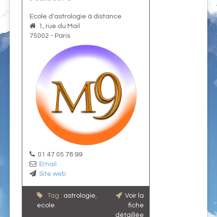
Ecole d'astrologie à distance
1, rue du Mail
75002
-
Paris
01 47 05 78 99
Email
Site web
Tag :
astrologie
,
Voir la
ecole
fiche
détaillée