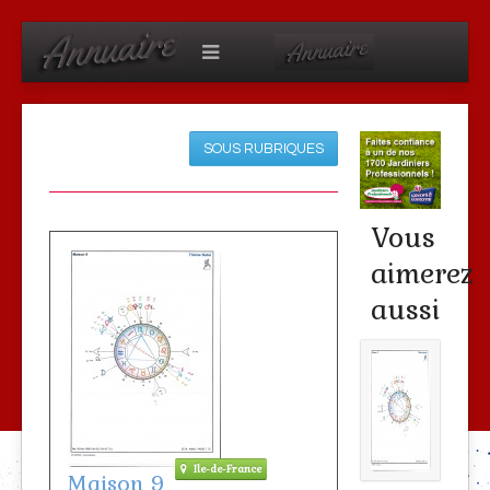
SOUS RUBRIQUES
Vous
aimerez
aussi
Ile-de-France
Maison 9