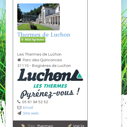
Thermes de Luchon
Midi-Pyrénées
Les Thermes de Luchon
Parc des Quinconces
31110
-
Bagnères de Luchon
05 61 94 52 52
Email
Site web
Tag :
thermes
,
Voir la