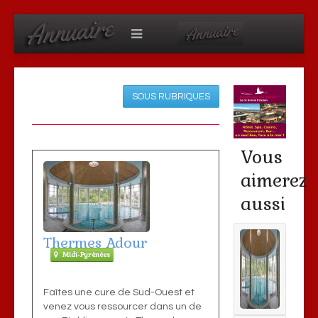
SOUS RUBRIQUES
Vous
aimerez
aussi
Thermes Adour
Midi-Pyrénées
Faîtes une cure de Sud-Ouest et
venez vous ressourcer dans un de