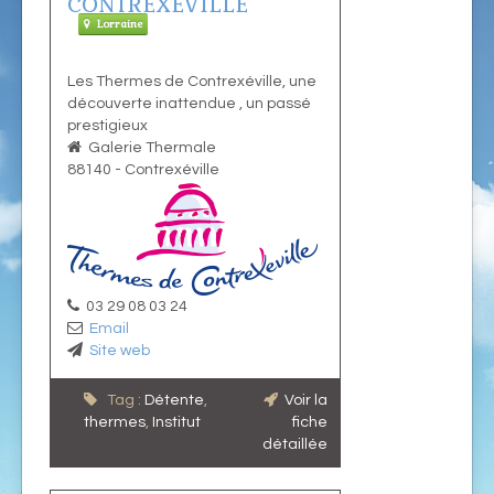
CONTREXÉVILLE
Lorraine
Les Thermes de Contrexéville, une
découverte inattendue , un passé
prestigieux
Galerie Thermale
88140
-
Contrexéville
03 29 08 03 24
Email
Site web
Tag :
Détente
,
Voir la
thermes
,
Institut
fiche
détaillée