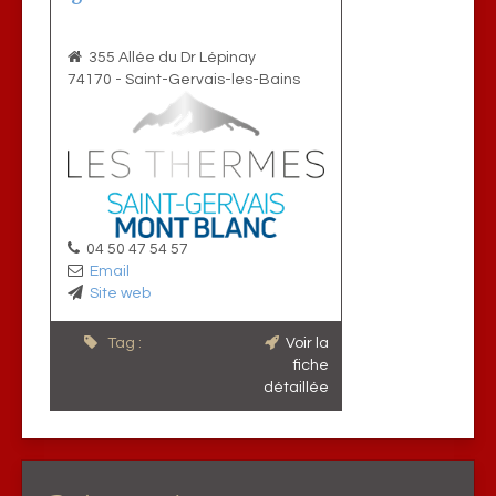
355 Allée du Dr Lépinay
74170
-
Saint-Gervais-les-Bains
04 50 47 54 57
Email
Site web
Tag :
Voir la
fiche
détaillée