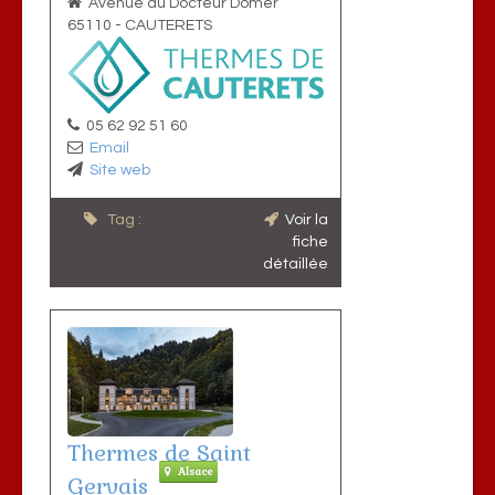
Avenue du Docteur Domer
65110
-
CAUTERETS
05 62 92 51 60
Email
Site web
Tag :
Voir la
fiche
détaillée
Thermes de Saint
Alsace
Gervais