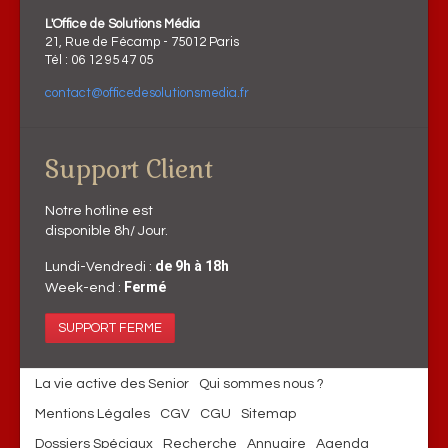
L'Office de Solutions Média
21, Rue de Fécamp - 75012 Paris
Tél : 06 12 95 47 05
contact@officedesolutionsmedia.fr
Support Client
Notre hotline est
disponible 8h/ Jour.
de 9h à 18h
Lundi-Vendredi :
Fermé
Week-end :
SUPPORT FERME
La vie active des Senior
Qui sommes nous ?
Mentions Légales
CGV
CGU
Sitemap
Dossiers Spéciaux
Recherche
Annuaire
Agenda