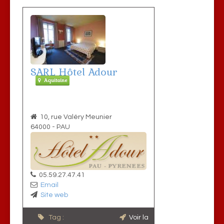
SARL Hôtel Adour
Aquitaine
10, rue Valéry Meunier
64000
-
PAU
05.59.27.47.41
Email
Site web
Tag :
Voir la