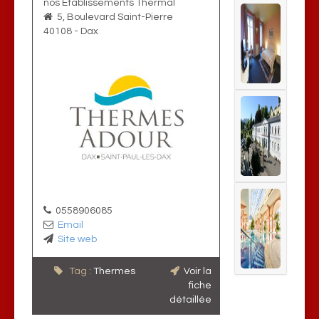
nos Etablissements Thermal
5, Boulevard Saint-Pierre
40108
-
Dax
0558906085
Email
Site web
Tag :
Thermes
Voir la
fiche
détaillée