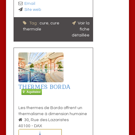
Email
Site web
Tag :
cure
,
cure
Voir la
thermale
fiche
détaillée
THERMES BORDA
Aquitaine
Les thermes de Borda offrent un
thermalisme à dimension humaine
30, Rue des Lazaristes
40100
-
DAX