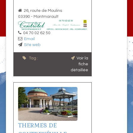
26, route de Moulins
03390
-
Montmarault
04 70 02 62 50
Email
Site web
Tag :
Voir la
fiche
détaillée
THERMES DE