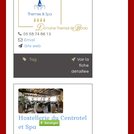
05 58 74 86 13
Email
Site web
Tag :
Voir la
fiche
détaillée
Hostellerie du Centrotel
Auvergne
et Spa